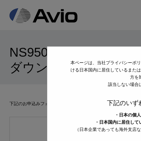
日本アビオニクス
NS9500 Standard (NS9
本ページは、当社プライバシーポリ
ダウンロードお申し込
ける日本国内に居住しているまたは
方を
該当しない場合
下記のいず
下記のお申込みフォームに必要事項をご記入のうえ、「確認画面へ
・日本の個人
・日本国内に居住して
（日本企業であっても海外支店な