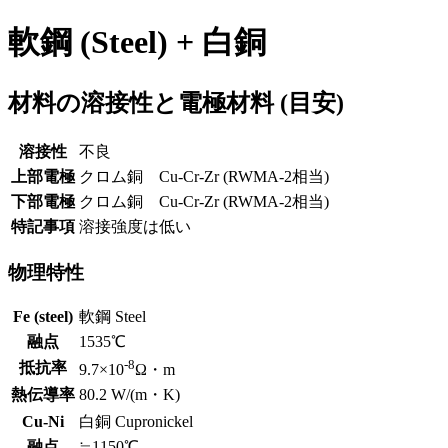
軟鋼 (Steel) + 白銅
材料の溶接性と電極材料 (目安)
溶接性
不良
上部電極
クロム銅 Cu-Cr-Zr (RWMA-2相当)
下部電極
クロム銅 Cu-Cr-Zr (RWMA-2相当)
特記事項
溶接強度は低い
物理特性
Fe (steel)
軟鋼 Steel
融点
1535℃
-8
抵抗率
9.7×10
Ω・m
熱伝導率
80.2 W/(m・K)
Cu-Ni
白銅 Cupronickel
融点
≒1150℃