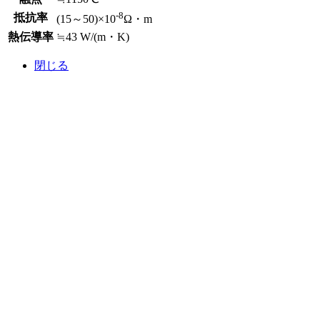
-8
抵抗率
(15～50)×10
Ω・m
熱伝導率
≒43 W/(m・K)
閉じる