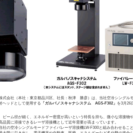
式会社（本社：東京都品川区、社長：秋津 勝彦）は、当社空冷シングル
の出射ヘッドとして使用する
「ガルバノスキャナシステム AGS-F302」
を3月2
ビーム径が細く、エネルギー密度が高いという特長を持ち、微小な溶接物
高品質に溶接できるレーザ溶接機として近年需要が高まっています。
社の空冷シングルモードファイバレーザ溶接機LW-F300と組み合わせるこ
最大限に引き出し、電子機器や自動車、医療、エネルギーなど多分野の接合