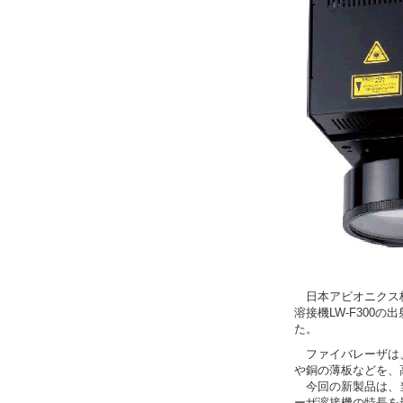
日本アビオニクス株
溶接機LW-F300
た。
ファイバレーザは、
や銅の薄板などを、
今回の新製品は、当
ーザ溶接機の特長を