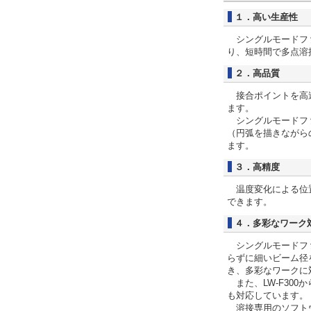
１．高い生産性
シングルモードファ
り、短時間で多点溶
２．高品質
接合ポイントを高速
ます。
シングルモードファ
（円弧を描きながら
ます。
３．高精度
温度変化による位置
できます。
４．多彩なワーク
シングルモードファ
らずに細いビーム径
き、多彩なワークに
また、LW-F30
も対応しています。
溶接専用のソフトウ