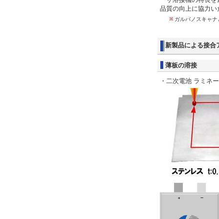
品質の向上に協力い
ガルバノスキャナ
新製品による接合
薄板の溶接
・二次電池 ラミネ