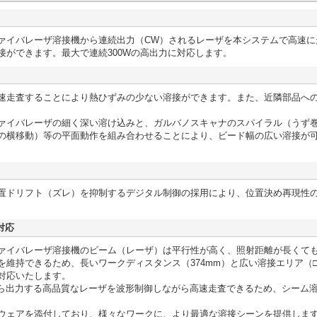
イバレーザ溶接機から連続出力（CW）されるレーザを本システムで高速に
接ができます。最大で連続300Wの高出力に対応します。
走査することにより熱ひずみの少ない溶接ができます。また、近隣部品へ
イバレーザの細く深い溶け込みと、ガルバノスキャナのスパイラル（うず
の横移動）等の平面動作を組み合わせることにより、ビード幅の広い溶接が
ドリフト（ズレ）を抑制するデジタル制御の採用により、位置決め再現性
対応
イバレーザ溶接機のビーム（レーザ）は平行性が高く、照射距離が長くて
を維持できるため、長いワークディスタンス（374mm）と広い溶接エリア（□
対応いたします。
0から出力する高品質なレーザを波形制御しながら高速走査できるため、シーム
ェアを添付しており、様々なワークに、より最適な溶接シーンを提供しま