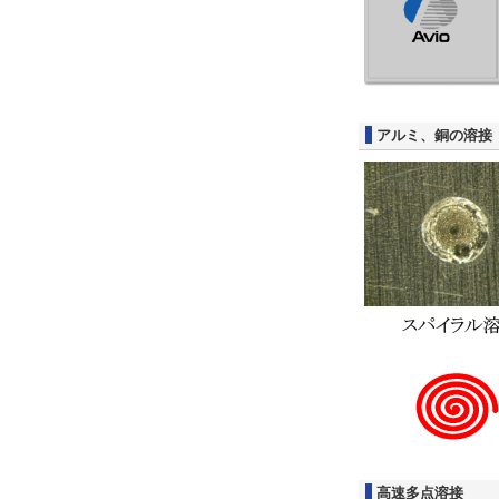
アルミ、銅の溶接
高速多点溶接