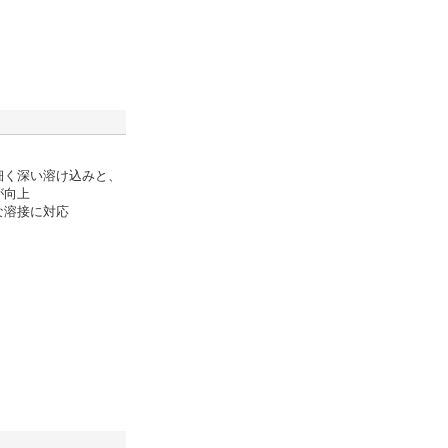
細く深い溶け込みと、
が向上
な溶接に対応