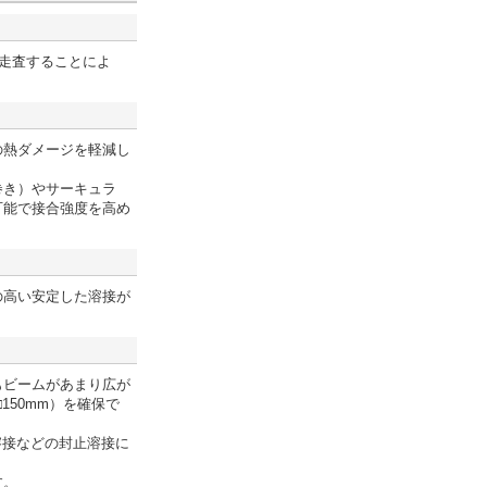
走査することによ
の熱ダメージを軽減し
巻き）やサーキュラ
可能で接合強度を高め
の高い安定した溶接が
もビームがあまり広が
150mm）を確保で
溶接などの封止溶接に
す。