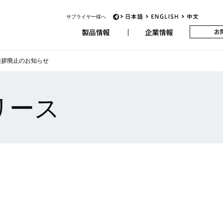
サプライヤー様へ
アビオニクス
JP
EN
CH
挨拶廃止のお知らせ
リース