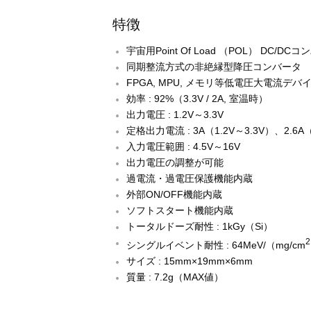
特徴
宇宙用Point Of Load （POL） DC/DC
同期整流方式の非絶縁型降圧コンバータ
FPGA, MPU, メモリ等低電圧大電流デバ
効率 : 92%（3.3V / 2A, 室温時）
出力電圧 : 1.2V～3.3V
定格出力電流 : 3A（1.2V～3.3V）、2.6A
入力電圧範囲 : 4.5V～16V
出力電圧の調整が可能
過電流・過電圧保護機能内蔵
外部ON/OFF機能内蔵
ソフトスタート機能内蔵
トータルドーズ耐性 : 1kGy（Si）
2
シングルイベント耐性 : 64MeV/（mg/cm
サイズ : 15mm×19mm×6mm
質量 : 7.2g（MAX値）