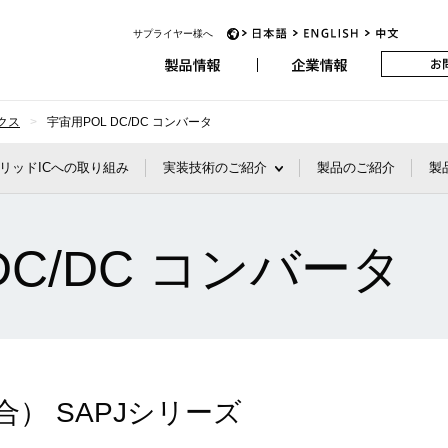
サプライヤー様へ
アビオニクス
JP
EN
CH
クス
宇宙用POL DC/DC コンバータ
リッドICへの取り組み
実装技術のご紹介
製品のご紹介
製
DC/DC コンバータ
合） SAPJシリーズ