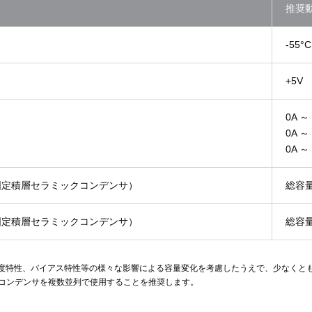
推奨
-55°
+5V
0A ～
0A ～
0A ～
固定積層セラミックコンデンサ）
総容量
固定積層セラミックコンデンサ）
総容量
度特性、バイアス特性等の様々な影響による容量変化を考慮したうえで、少なくとも総
クコンデンサを複数並列で使用することを推奨します。