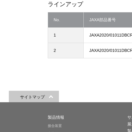
ラインアップ
No.
JAXA部品番号
1
JAXA2020/01011DBC
2
JAXA2020/01011DBC
サイトマップ
製品情報
サ
展
接合装置
製