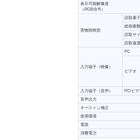
表示可能解像度
（RGB信号）
読取素
総画素
実物投映部
読取サ
読取速
PC
入力端子（映像）
ビデオ
入力端子（音声）
PC/ビ
音声出力
キーストン補正
使用環境
電源
消費電力