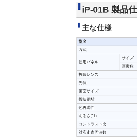
iP-01B 製品
主な仕様
型名
方式
サイズ
使用パネル
画素数
投映レンズ
光源
画面サイズ
投映距離
色再現性
明るさ(*1)
コントラスト比
対応走査周波数