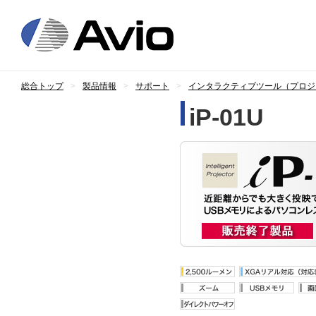
日本アビオニ
総合トップ
製品情報
サポート
インタラクティブツール（プロジ
iP-01U