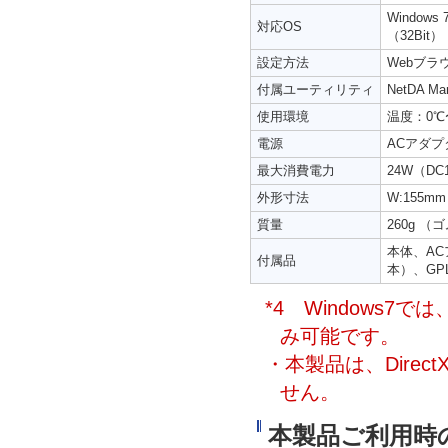
Windows
対応OS
（32Bit）
設定方法
Webブラ
付属ユーティリティ
NetDA Ma
使用環境
温度：0℃
電源
ACアダプタ 
最大消費電力
24W（DC1
外形寸法
W:155m
質量
260g 
本体、AC
付属品
本）、G
*4 Windows
み可能です。
・本製品は、Direc
せん。
本製品ご利用時