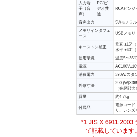
入力端
PC/ビ
子（音
デオ共
RCAピンジ
声）
通
音声出力
5Wモノラ
メモリインタフェ
USBメモリ
ース
垂直 ±15
キーストン補正
水平 ±40
使用環境
温度5〜35
電源
AC100V±10
消費電力
370W/スタ
290 (W)X36
外形寸法
（突起部含
質量
約4.7kg
電源コード（
付属品
リ、レンズ
*1 JIS X 691
て記載しています