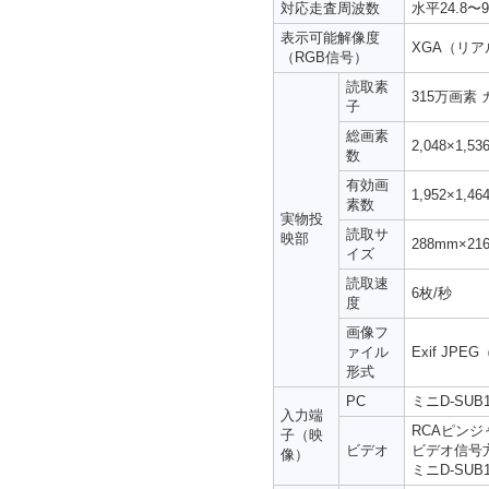
対応走査周波数
水平24.8〜9
表示可能解像度
XGA（リア
（RGB信号）
読取素
315万画素 
子
総画素
2,048×1,5
数
有効画
1,952×1,4
素数
実物投
読取サ
映部
288mm×2
イズ
読取速
6枚/秒
度
画像フ
ァイル
Exif JPE
形式
PC
ミニD-SU
入力端
RCAピンジ
子（映
ビデオ
ビデオ信号方式
像）
ミニD-SUB