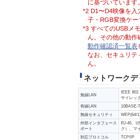
に基づいています
*2 D1〜D4映像
子・RGB変換ケーブ
*3 すべてのUSB
ん。その他の動作
動作確認済一覧表
なお、セキュリテ
ん。
ネットワークデ
IEEE 802.
無線LAN
サイレック
有線LAN
10BASE-
無線セキュリティ
WEP(64/
外部インタフェース
RJ-45、
ポート
ク）、マ
対応プロトコル
TCP/IP