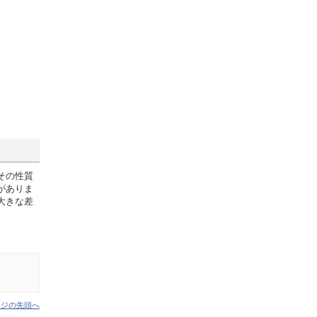
その性質
がありま
大きな差
ージの先頭へ