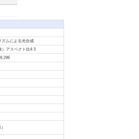
リズムによる光合成
枚）アスペクト比4:3
,296
示）