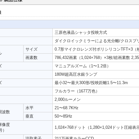
様
三原色液晶シャッタ投映方式
ダイクロイックミラーによる光分離/クロスプ
サイズ
0.7形マイクロレンズ付ポリシリコンTFT×3（
ル
画素数
786,432画素（1,024×768）×3枚/総画素数 2,359
ズ
マニュアルズーム（1〜1.2倍）
180W超高圧水銀ランプ
ズ
最小32〜最大300形/投映距離1.5〜11.3m
フルカラー（1677万色）
2,000ルーメン
水平
21〜68.7KHz
周波数
垂直
50〜85Hz
解像度
1,024×768ドット（1,280×1,024ドット圧縮表
号）
読取素子
211万画素カラーCCD