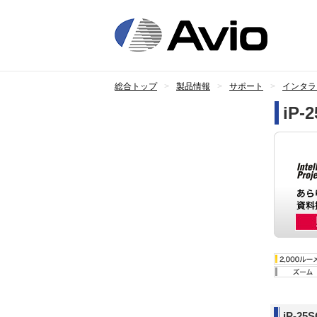
総合トップ
製品情報
サポート
インタラ
iP-
iP-2