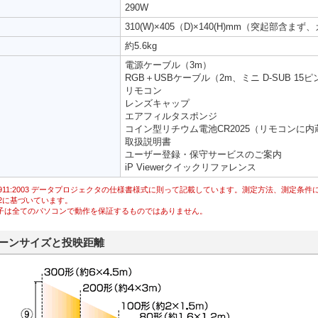
290W
310(W)×405（D)×140(H)mm（突起部含ま
約5.6kg
電源ケーブル（3m）
RGB＋USBケーブル（2m、ミニ D-SUB 15ピ
リモコン
レンズキャップ
エアフィルタスポンジ
コイン型リチウム電池CR2025（リモコンに内
取扱説明書
ユーザー登録・保守サービスのご案内
iP Viewerクイックリファレンス
S X 6911:2003 データプロジェクタの仕様書様式に則って記載しています。測定方法、測定条
2に基づいています。
B端子は全てのパソコンで動作を保証するものではありません。
ーンサイズと投映距離