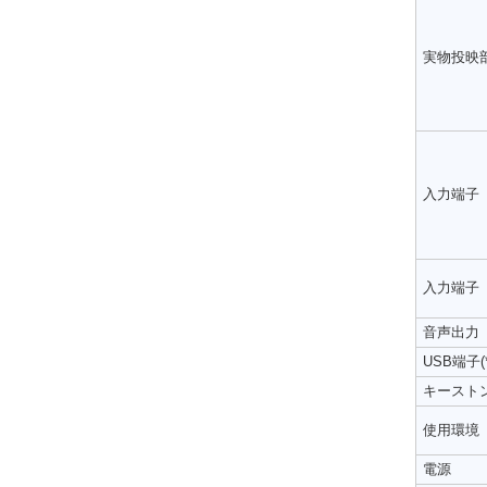
実物投映
入力端子
入力端子
音声出力
USB端子(*
キースト
使用環境
電源