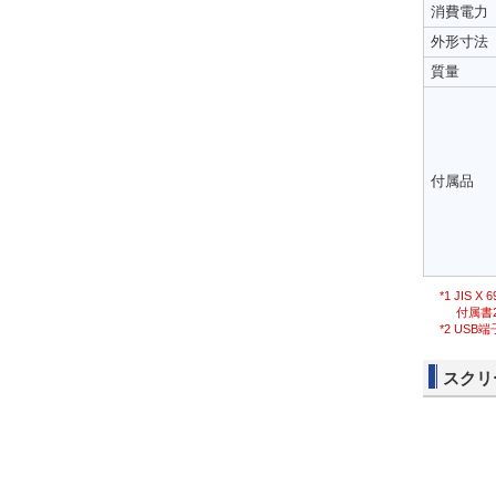
消費電力
外形寸法
質量
付属品
*1 JI
付属書
*2 US
スクリ