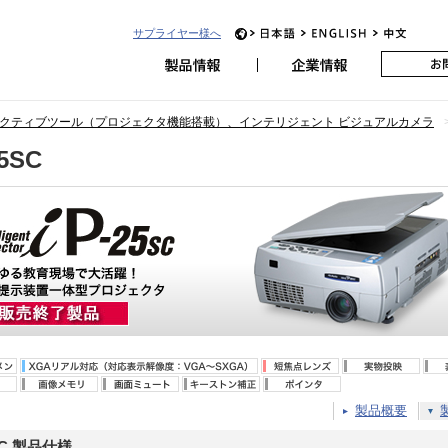
サプライヤー様へ
JP
EN
CH
日本アビオニクス
クティブツール（プロジェクタ機能搭載）、インテリジェント ビジュアルカメラ
25SC
製品概要
5SC 製品仕様