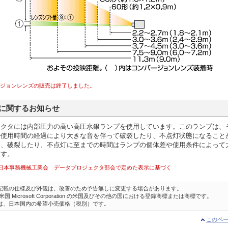
バージョンレンズの販売は終了しました。
に関するお知らせ
ェクタには内部圧力の高い高圧水銀ランプを使用しています。このランプは、
や使用時間の経過により大きな音を伴って破裂したり、不点灯状態になること
お、破裂したり、不点灯に至までの時間はランプの個体差や使用条件によって
ます。
）日本事務機械工業会 データプロジェクタ部会で定めた表示に基づく
記載の仕様及び外観は、改善のため予告無しに変更する場合があります。
 は米国 Microsoft Corporation の米国及びその他の国における登録商標または商標です。
は、日本国内の希望小売価格（税別）です。
このペ