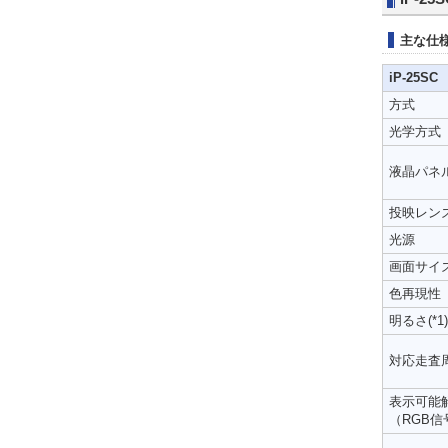
主な仕
iP-25SC
方式
光学方式
液晶パネ
投映レン
光源
画面サイ
色再現性
明るさ(*1)
対応走査
表示可能
（RGB信