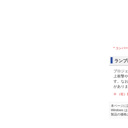
* コン
ランプ
プロジ
上衝撃
す。な
があり
※ （社
本ページに
Windows
製品の価格