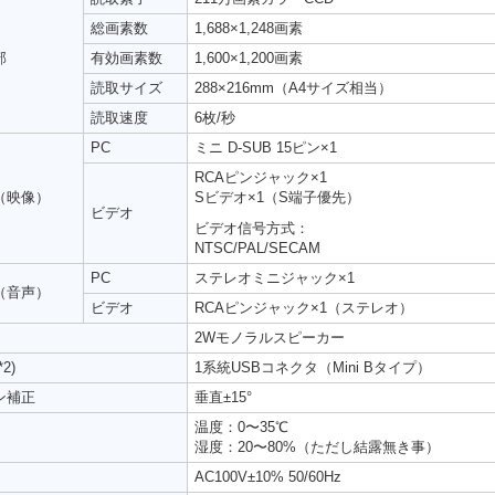
総画素数
1,688×1,248画素
部
有効画素数
1,600×1,200画素
読取サイズ
288×216mm（A4サイズ相当）
読取速度
6枚/秒
PC
ミニ D-SUB 15ピン×1
RCAピンジャック×1
（映像）
Sビデオ×1（S端子優先）
ビデオ
ビデオ信号方式：
NTSC/PAL/SECAM
PC
ステレオミニジャック×1
（音声）
ビデオ
RCAピンジャック×1（ステレオ）
2Wモノラルスピーカー
2)
1系統USBコネクタ（Mini Bタイプ）
ン補正
垂直±15°
温度：0〜35℃
湿度：20〜80%（ただし結露無き事）
AC100V±10% 50/60Hz