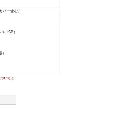
ず、カバー含む）
ン＋USB）
蔵）
件については