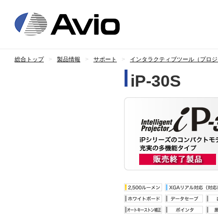
日本アビオニ
総合トップ
製品情報
サポート
インタラクティブツール（プロジ
iP-30S