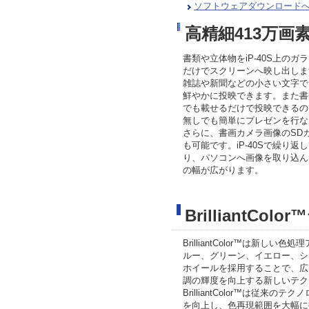
ソフトウェアダウンロード
高精細413万画
書類や立体物をiP-40S上のガ
だけでスクリーンへ映し出しま
雑誌や新聞などの小さい文字で
鮮やかに投映できます。また書
でも載せるだけで投映できるの
無しでも簡単にプレゼンを行な
さらに、書画カメラ画像のSD
も可能です。iP-40Sで繰り返
り、パソコンへ画像を取り込ん
の幅が広がります。
BrilliantCo
BrilliantColor™は新し
ルー、グリーン、イエロー、シ
ホイールを採用することで、広
調の輝度を向上する新しいテク
BrilliantColor™は従来
を向上し、色再現範囲を大幅に