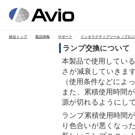
日本アビオニ
総合トップ
製品情報
サポート
インタラクティブツール（プロジ
ランプ交換について
本製品で使用してい
さが減衰していきま
（使用条件などによ
また、累積使用時間
源が切れるようにし
ランプ累積使用時間
り色合いが悪くなっ