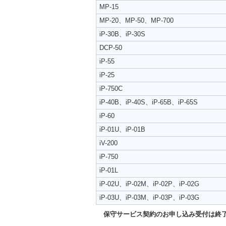
MP-15
MP-20、MP-50、MP-700
iP-30B、iP-30S
DCP-50
iP-55
iP-25
iP-750C
iP-40B、iP-40S、iP-65B、iP-65S
iP-60
iP-01U、iP-01B
iV-200
iP-750
iP-01L
iP-02U、iP-02M、iP-02P、iP-02G
iP-03U、iP-03M、iP-03P、iP-03G
保守サービス契約のお申し込み受付は終