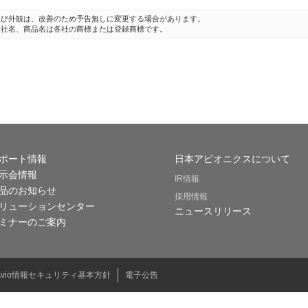
及び外観は、改善のため予告無しに変更する場合があります。
会社名、商品名は各社の商標または登録商標です。
ポート情報
日本アビオニクスについて
示会情報
IR情報
品のお知らせ
採用情報
リューションセンター
ニュースリリース
ミナーのご案内
Avio情報セキュリティ基本方針
電子公告