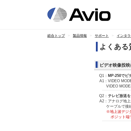
総合トップ
製品情報
サポート
インタラ
よくある
ビデオ映像投映
Q1：
MP-250
A1：VIDEO 
VIDEO M
Q2：
テレビ放送を
A2：アナログ地
ケーブルで接
※地上波デジ
ポジット端