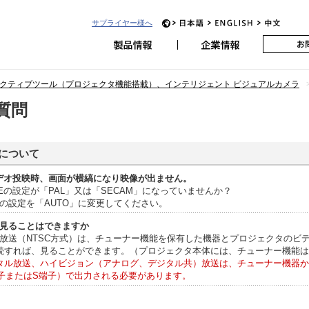
サプライヤー様へ
JP
EN
CH
日本アビオニクス
クティブツール（プロジェクタ機能搭載）、インテリジェント ビジュアルカメラ
質問
について
でビデオ投映時、画面が横縞になり映像が出ません。
MODEの設定が「PAL」又は「SECAM」になっていませんか？
ODEの設定を「AUTO」に変更してください。
見ることはできますか
上放送（NTSC方式）は、チューナー機能を保有した機器とプロジェクタのビ
続すれば、見ることができます。（プロジェクタ本体には、チューナー機能
タル放送、ハイビジョン（アナログ、デジタル共）放送は、チューナー機器から
子またはS端子）で出力される必要があります。