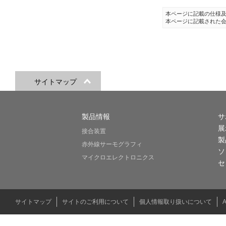
本ページに記載の仕様
本ページに記載された
サイトマップ
製品情報
サ
展
接合装置
製
赤外線サーモグラフィ
ソ
マイクロエレクトロニクス
セ
サイトマップ
サイトのご利用について
個人情報取り扱いについて