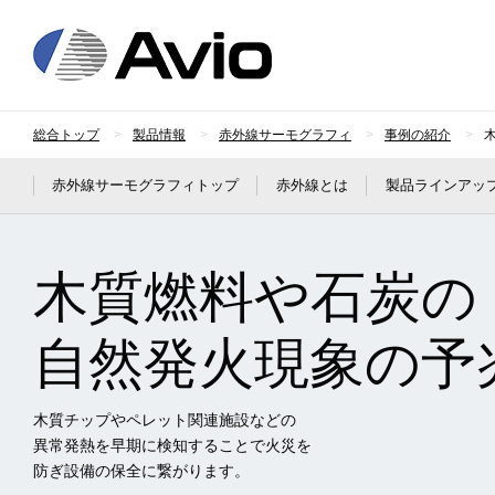
日本アビオニクス
総合トップ
製品情報
赤外線サーモグラフィ
事例の紹介
赤外線サーモグラフィトップ
赤外線とは
製品ラインアッ
木質燃料や石炭の
自然発火現象の予
木質チップやペレット関連施設などの
異常発熱を早期に検知することで火災を
防ぎ設備の保全に繋がります。