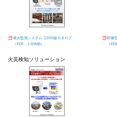
発火監視システム '22/03版カタログ
防爆型
（PDF：1.83MB）
（PD
火災検知ソリューション