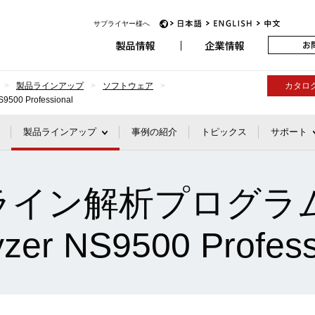
アビオニクス
サプライヤー様へ
JP
EN
CH
製品ラインアップ
ソフトウェア
カタロ
0 Professional
製品ラインアップ
事例の紹介
トピックス
サポート
ライン解析プログラ
yzer NS9500 Profess