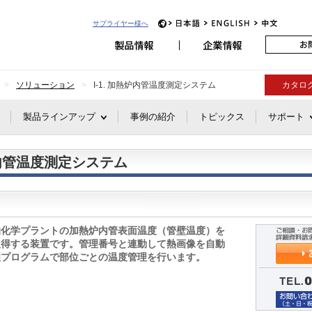
アビオニクス
JP
EN
CH
サプライヤー様へ
ソリューション
I-1. 加熱炉内管温度測定システム
カタロ
製品ラインアップ
事例の紹介
トピックス
サポート
熱炉内管温度測定システム
油化学プラントの加熱炉内管表面温度（管壁温度）を
取得する装置です。管理番号と連動して熱画像を自動
理プログラムで部位ごとの温度管理を行います。