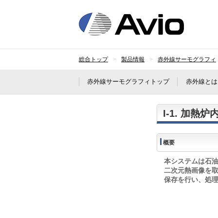
日本
総合トップ
製品情報
赤外線サーモグラフィ
赤外線サーモグラフィトップ
赤外線とは
I-1. 加
概要
本システムは石
二次元熱画像を
保存を行い、処