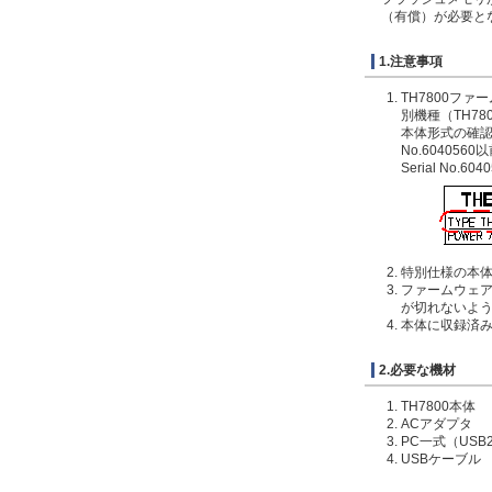
（有償）が必要と
1.注意事項
TH7800フ
別機種（TH7
本体形式の確
No.60405
Serial No.
特別仕様の本
ファームウェア
が切れないよ
本体に収録済
2.必要な機材
TH7800本体
ACアダプタ
PC一式（USB2
USBケーブル