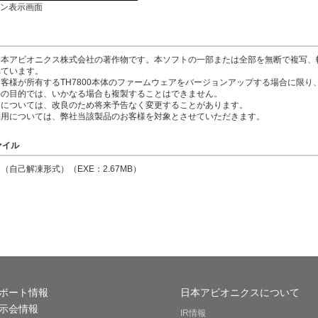
ン表示画面
日本アビオニクス株式会社の著作物です。本ソフトの一部または全部を無断で複写、
れています。
客様が所有するTH7800本体のファームウェアをバージョンアップする場合に限り
外の目的では、いかなる場合も複製することはできません。
容については、改良のため将来予告なく変更することがあります。
利用については、弊社当該製品のお客様を対象とさせていただきます。
ァイル
（自己解凍形式）（EXE：2.67MB）
ポート情報
日本アビオニクスについて
示会情報
IR情報