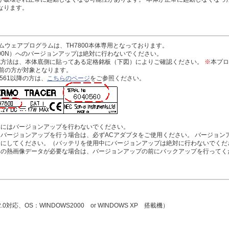
なります。
ァームウェアプログラムは、TH7800本体専用となっております。
800N）へのバージョンアップは絶対に行わないでください。
認方法は、本体底側に貼ってある定格銘板（下図）によりご確認ください。
※
本プロ
60以前の方が対象となります。
6040561以降の方は、
こちらのページ
をご参照ください。
体にはバージョンアップを行わないでください。
バージョンアップを行う場合は、必ずACアダプタをご使用ください。 バージョン
うにしてください。（バッテリを使用中にバージョンアップは絶対に行わないでくだ
みの熱画像データが必要な場合は、バージョンアップの前にバックアップを行ってく
.0対応、OS：WINDOWS2000 or WINDOWS XP 搭載機）