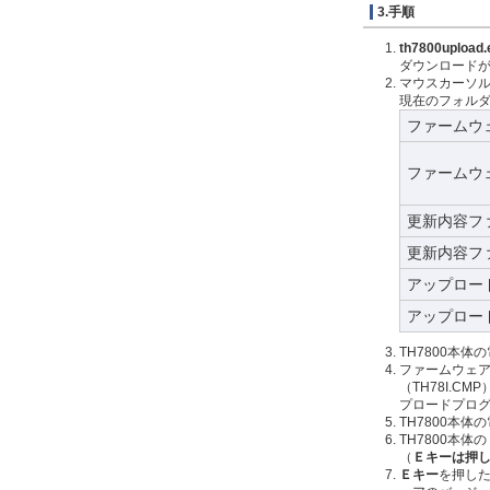
3.手順
th7800upload.
ダウンロード
マウスカーソルを
現在のフォル
ファームウ
ファームウ
更新内容フ
更新内容フ
アップロー
アップロー
TH7800本体
ファームウェア
（TH78I.
プロードプログ
TH7800本体
TH7800本体の
（
Ｅキーは押
Ｅキー
を押した