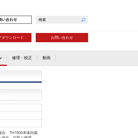
グダウンロード
お問い合わせ
修理・校正
動画
、TH7800本体内蔵
た場合、引取り修理