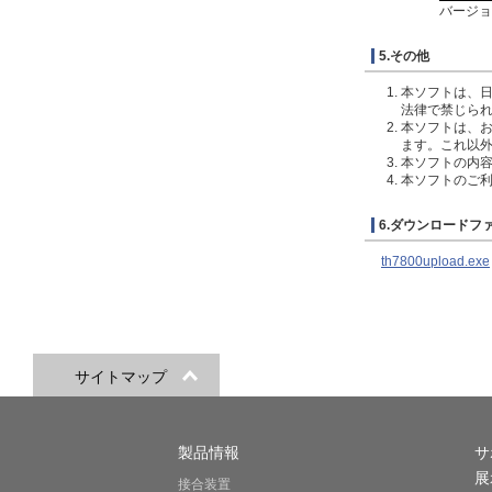
バージョ
5.その他
本ソフトは、
法律で禁じら
本ソフトは、お
ます。これ以
本ソフトの内
本ソフトのご
6.ダウンロードフ
th7800upload.exe
サイトマップ
製品情報
サ
展
接合装置