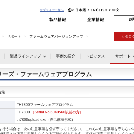
アビオニクス
JP
EN
CH
サプライヤー様へ
サポート
ファームウェアバージョンアップ
カタロ
製品ラインアップ
事例の紹介
トピックス
サポート
0シリーズ・ファームウェアプログラム
方法
TH7800ファームウェアプログラム
TH7800
（Serial No.6040560以前の方）
th7800upload.exe（自己解凍形式）
を行う場合は、次の注意事項を必ず守ってください。 これらの注意事項を守らない場合
が破壊され正常に起動しなくなる可能性があります。 本体が正常に起動しなくなっ