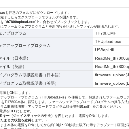
exe
を任意のフォルダにダウンロードします。
が完了したらエクスプローラでフォルダを開きます。
 “
th7800upload.exe
”上に合わせダブルクリックします。
ダにファームウェアプログラムと更新内容を記述したファイルが解凍されます。
ェアプログラム
TH78I.CMP
THUpload.exe
ェアアップロードプログラム
USBapl.dll
ァイル（日本語）
ReadMe_th7800upl
ァイル（英語）
ReadMe_th7800up
ドプログラム取扱説明書（日本語）
firmware_upload(J
ドプログラム取扱説明書（英語）
firmware_upload(
の電源をONにします。
アップロードプログラム（THUpload.exe）を使用して、解凍されたファームウェ
CMP）をTH7800本体に転送します。ファームウェアアップロードプログラムの操作方
ラム取扱説明書（アップロードプログラム取扱説明書.pdf）をご参照ください。
の電源をOFFにします。
Ｅキー（ジョイスティックの中央）
を押したまま、電源をONにします。
したままの状態を維持
します。）
まま本体の電源をONにしてから約10秒〜30秒後に以下に示すアップデート画面が