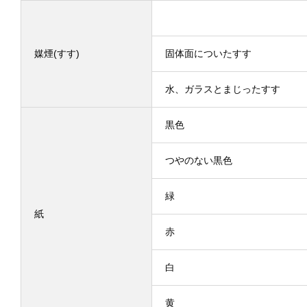
媒煙(すす)
固体面についたすす
水、ガラスとまじったすす
黒色
つやのない黒色
緑
紙
赤
白
黄