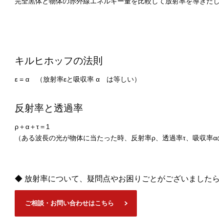
完全黒体と物体の赤外線エネルギー量を比較して放射率を導きだ
キルヒホッフの法則
ε = α （放射率εと吸収率 α は等しい）
反射率と透過率
ρ＋α＋τ＝1
（ある波長の光が物体に当たった時、反射率ρ、透過率τ、吸収率α
◆ 放射率について、疑問点やお困りごとがございました
ご相談・お問い合わせはこちら