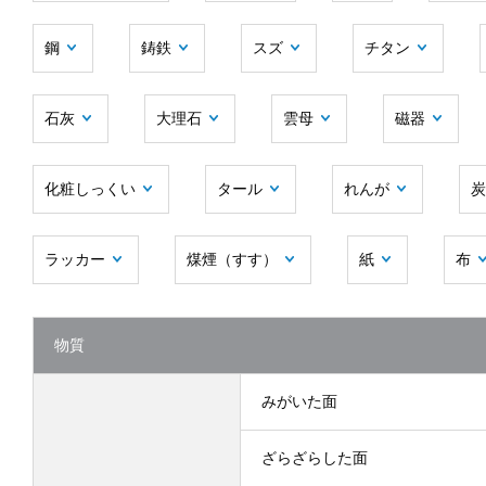
鋼
鋳鉄
スズ
チタン
石灰
大理石
雲母
磁器
化粧しっくい
タール
れんが
炭
ラッカー
煤煙（すす）
紙
布
物質
みがいた面
ざらざらした面