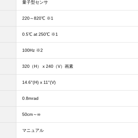
量子型センサ
220～820℃ ※1
0.5℃ at 250℃ ※1
100Hz ※2
320（H） x 240（V）画素
14.6°(H) x 11°(V)
0.8mrad
50cm～∞
マニュアル