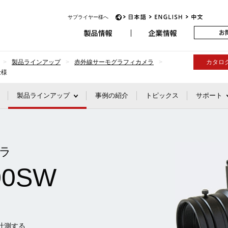
アビオニクス
サプライヤー様へ
JP
EN
CH
製品ラインアップ
赤外線サーモグラフィカメラ
カタロ
仕様
製品ラインアップ
事例の紹介
トピックス
サポート
ラ
00SW
計測する