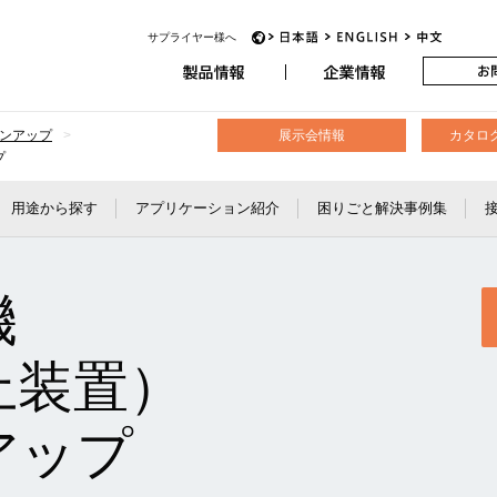
アビオニクス
サプライヤー様へ
JP
EN
CH
ンアップ
展示会情報
カタロ
プ
用途から探す
アプリケーション紹介
困りごと解決事例集
機
止装置）
アップ