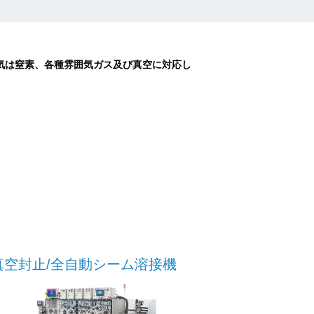
囲気は窒素、各種雰囲気ガス及び真空に対応し
真空封止/全自動シーム溶接機