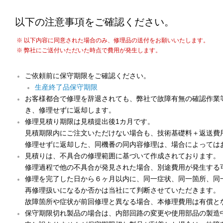
以下の注意事項をご確認ください。
以下内容に同意された場合のみ、修理品の送付をお願いいたします。
弊社にご送付いただいた時点で費用が発生します。
ご依頼前に保守期限をご確認ください。
生産終了品保守期限
お客様都合で修理を辞退されても、弊社で故障有無の確認作業
き、修理せずに返却します。
修理見積り期限は見積提出後1カ月です。
見積期限内にご注文いただけない場合も、技術基礎料＋返送費
修理せずに返却した、同機番の同内容修理は、場合によっては
見積りは、不具合の修理範囲に基づいて作成されております。
修理過程で他の不具合が発見された場合、別途費用が発生する
修理を完了した日から６ヶ月以内に、同一症状、同一箇所、同
再修理扱いになるか否かは当社にて判断させていただきます。
故障箇所や症状が前回修理と異なる場合、本修理費用は有償と
保守期限切れ製品の場合は、内部回路の変更や使用部品の製造