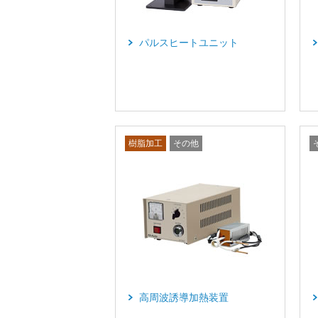
パルスヒートユニット
樹脂加工
その他
高周波誘導加熱装置