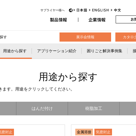
アビオニクス
サプライヤー様へ
JP
EN
CH
探す
展示会情報
カタロ
用途から探す
アプリケーション紹介
困りごと解決事例集
用途から探す
きます。用途をクリックしてください。
はんだ付け
樹脂加工
気密封止
金属溶接
気密封止