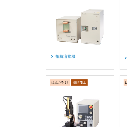
抵抗溶接機
はんだ付け
樹脂加工