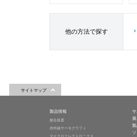
他の方法で探す
サイトマップ
製品情報
サ
展
接合装置
製
赤外線サーモグラフィ
ソ
マイクロエレクトロニクス