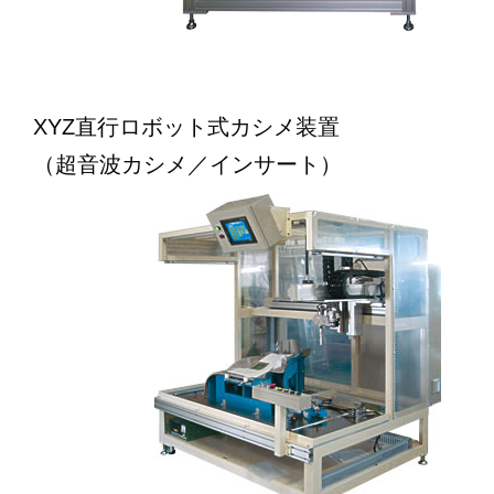
XYZ直行ロボット式カシメ装置
（超音波カシメ／インサート）