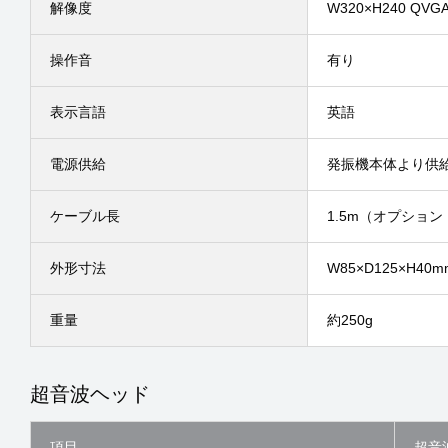
解像度
W320×H240 QVG
操作音
有り
表示言語
英語
電源供給
発振機本体より供給
ケーブル長
1.5m（オプション
外形寸法
W85×D125×H4
重量
約250g
超音波ヘッド
項目
超音