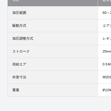
加圧範囲
60～
駆動方式
エア
加圧調整方式
レギ
ストローク
20m
供給エア
0.5Ｍ
外形寸法
W20
重量
約10