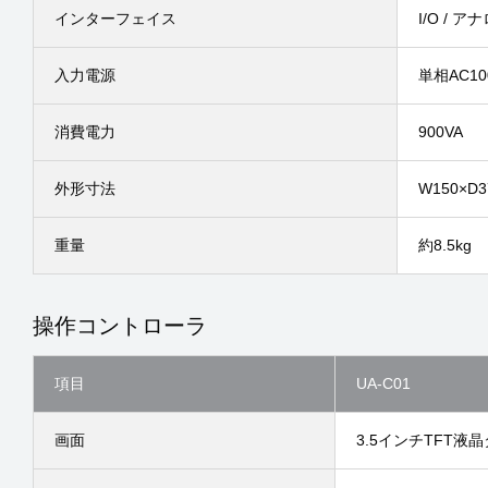
インターフェイス
I/O / アナ
入力電源
単相AC10
消費電力
900VA
外形寸法
W150×D
重量
約8.5kg
操作コントローラ
項目
UA-C01
画面
3.5インチTFT液