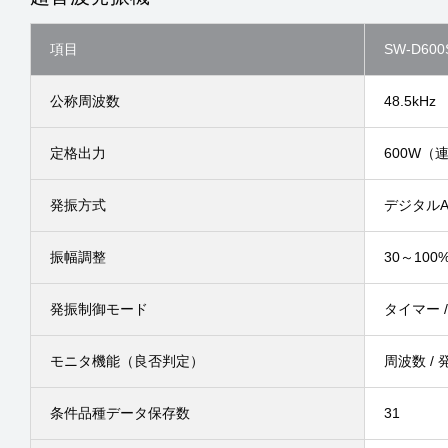
項目
SW-D600
公称周波数
48.5kHz
定格出力
600W（
発振方式
デジタルA
振幅調整
30～10
発振制御モード
タイマー /
モニタ機能（良否判定）
周波数 / 
条件品種データ保存数
31