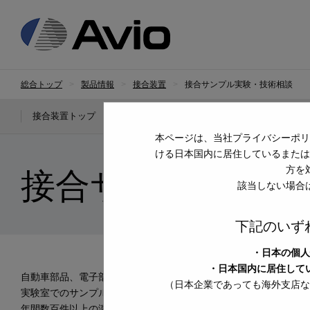
日本アビオニクス
総合トップ
製品情報
接合装置
接合サンプル実験・技術相談
接合装置トップ
製品ラインアップ
用途から探す
本ページは、当社プライバシーポリ
ける日本国内に居住しているまたは
方を
接合サンプル実験
該当しない場合
下記のいず
・日本の個人
・日本国内に居住して
自動車部品、電子部品、通信機器、医療などさまざまな分野で「
（日本企業であっても海外支店な
実験室でのサンプル実験を承っております。
年間数百件以上の溶接テストを、各工法のプロフェッショナルが