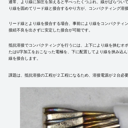
通常、より線に加圧を加えると平べったくつぶれ、線がばらつい
り線を固めてリード線と接合するやり方が、コンパクティング溶
リード線とより線を接合する場合、事前により線をコンパクティ
接続不良を出さずに安定した接合が可能です。
抵抗溶接でコンパクティングを行うには、上下により線を挟むオポ
たはU字加工をおこなった電極を、下に配置してより線を挟み込ん
線を接合します。
課題は、抵抗溶接の工程が２工程になるため、溶接電源が２台必