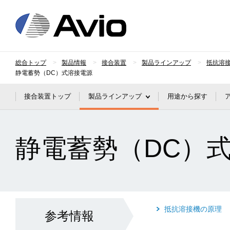
日本アビオニクス
総合トップ
製品情報
接合装置
製品ラインアップ
抵抗溶
静電蓄勢（DC）式溶接電源
接合装置トップ
製品ラインアップ
用途から探す
静電蓄勢（DC）
抵抗溶接機の原理
参考情報