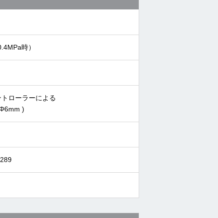
0.4MPa時）
ントローラーによる
6mm )
289