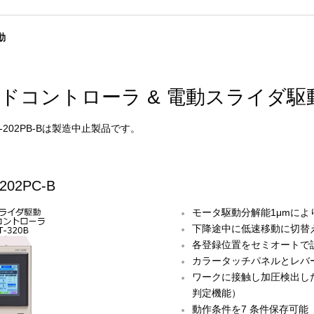
動
ドコントローラ & 電動スライダ駆
A-202PB-Bは製造中止製品です。
202PC-B
モータ駆動分解能1μmに
下降途中に低速移動に切替
各登録位置をセミオートで
カラータッチパネルとレバ
ワークに接触し加圧検出し
判定機能）
動作条件を7 条件保存可能