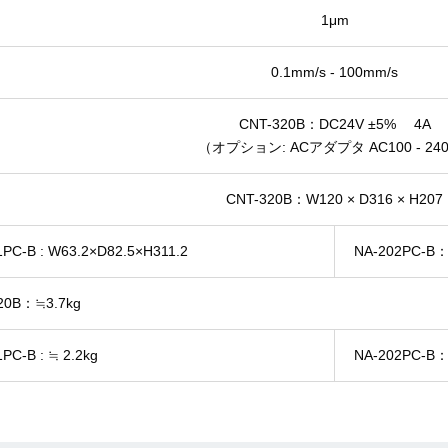
1μm
0.1mm/s - 100mm/s
CNT-320B：DC24V ±5% 4A
（オプション: ACアダプタ AC100 - 24
CNT-320B：W120 × D316 × H207
1PC-B : W63.2×D82.5×H311.2
NA-202PC-B：
20B：≒3.7kg
PC-B : ≒ 2.2kg
NA-202PC-B：