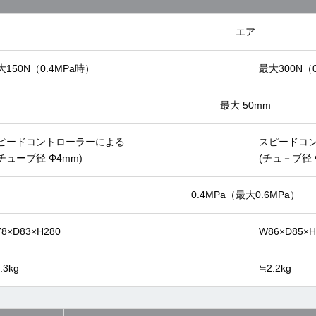
エア
大150N（0.4MPa時）
最大300N（
最大 50mm
ピードコントローラーによる
スピードコ
チューブ径 Φ4mm)
(チュ－ブ径 Φ
0.4MPa（最大0.6MPa）
8×D83×H280
W86×D85×H
.3kg
≒2.2kg