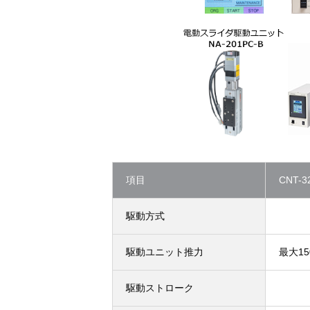
項目
CNT-3
駆動方式
駆動ユニット推力
最大15
駆動ストローク