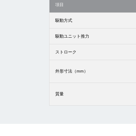
項目
駆動方式
駆動ユニット推力
ストローク
外形寸法（mm）
質量