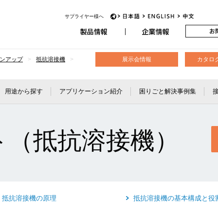
アビオニクス
サプライヤー様へ
JP
EN
CH
ンアップ
抵抗溶接機
展示会情報
カタロ
用途から探す
アプリケーション紹介
困りごと解決事例集
ト（抵抗溶接機）
抵抗溶接機の原理
抵抗溶接機の基本構成と役