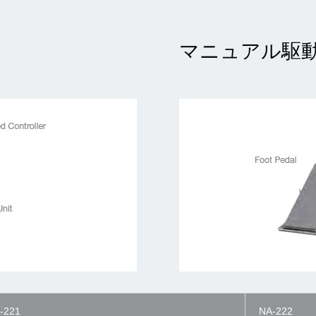
マニュアル駆
-221
NA-222