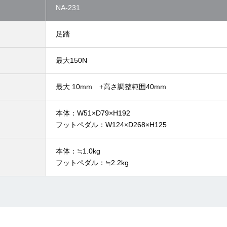
NA-231
足踏
最大150N
最大 10mm +高さ調整範囲40mm
本体：W51×D79×H192
フットペダル：W124×D268×H125
本体：≒1.0kg
フットペダル：≒2.2kg