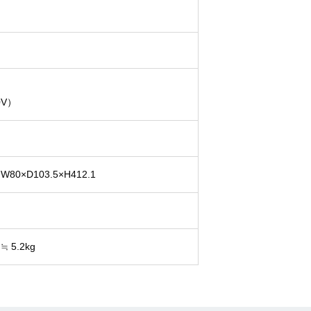
0V）
W80×D103.5×H412.1
≒ 5.2kg