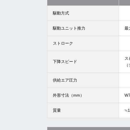
駆動方式
駆動ユニット推力
最
ストローク
ス
下降スピード
（
供給エア圧力
外形寸法（mm）
W7
質量
≒1